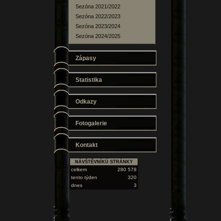
Sezóna 2021/2022
Sezóna 2022/2023
Sezóna 2023/2024
Sezóna 2024/2025
Zápasy
Statistika
Odkazy
Fotogalerie
Kontakt
NÁVŠTĚVNÍKŮ STRÁNKY
celkem
280 578
tento týden
320
dnes
3